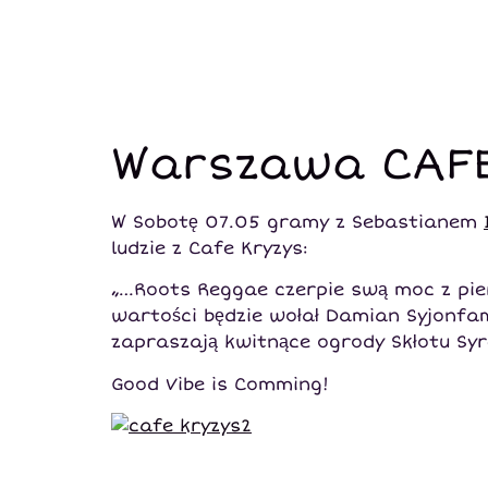
Warszawa CAFE
W Sobotę 07.05 gramy z Sebastianem
ludzie z Cafe Kryzys:
„…Roots Reggae czerpie swą moc z pie
wartości będzie wołał Damian Syjonfa
zapraszają kwitnące ogrody Skłotu Syre
Good Vibe is Comming!