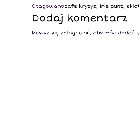
Otagowano
cafe kryzys
,
irie gunz
,
skło
Dodaj komentarz
Musisz się
zalogować
, aby móc dodać 