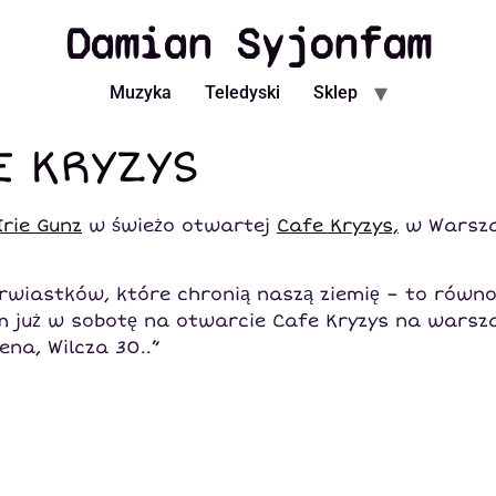
Damian Syjonfam
Muzyka
Teledyski
Sklep
 KRYZYS
Irie Gunz
w świeżo otwartej
Cafe Kryzys,
w Warsza
rwiastków, które chronią naszą ziemię – to równo
m już w sobotę na otwarcie Cafe Kryzys na warsza
na, Wilcza 30..”