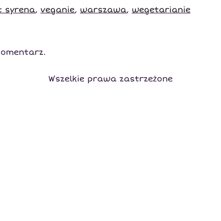
t syrena
,
veganie
,
warszawa
,
wegetarianie
komentarz.
Wszelkie prawa zastrzeżone