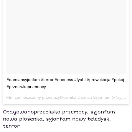
#damiansyjonfam #terror #oneness #fyaht #prowokacja #pokój
#przeciwkoprzemocy
Film zamieszczony przez użytkownika Damian Syjonfam (@syjonfam)
Otagowano
przeciwko przemocy
,
syjonfam
nowa piosenka
,
syjonfam nowy teledysk
,
terror