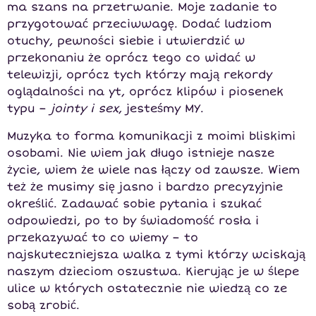
ma szans na przetrwanie. Moje zadanie to
przygotować przeciwwagę. Dodać ludziom
otuchy, pewności siebie i utwierdzić w
przekonaniu że oprócz tego co widać w
telewizji, oprócz tych którzy mają rekordy
oglądalności na yt, oprócz klipów i piosenek
typu –
jointy i sex
, jesteśmy MY.
Muzyka to forma komunikacji z moimi bliskimi
osobami. Nie wiem jak długo istnieje nasze
życie, wiem że wiele nas łączy od zawsze. Wiem
też że musimy się jasno i bardzo precyzyjnie
określić. Zadawać sobie pytania i szukać
odpowiedzi, po to by świadomość rosła i
przekazywać to co wiemy – to
najskuteczniejsza walka z tymi którzy wciskają
naszym dzieciom oszustwa. Kierując je w ślepe
ulice w których ostatecznie nie wiedzą co ze
sobą zrobić.