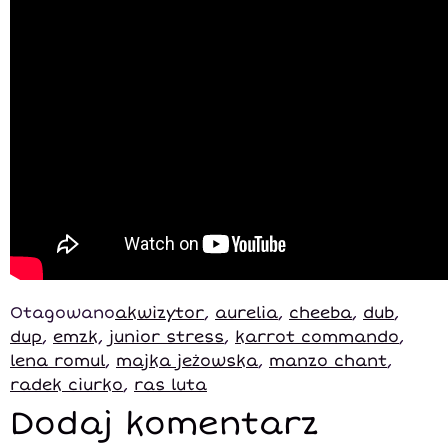
Otagowano
akwizytor
,
aurelia
,
cheeba
,
dub
,
dup
,
emzk
,
junior stress
,
karrot commando
,
lena romul
,
majka jeżowska
,
manzo chant
,
radek ciurko
,
ras luta
Dodaj komentarz