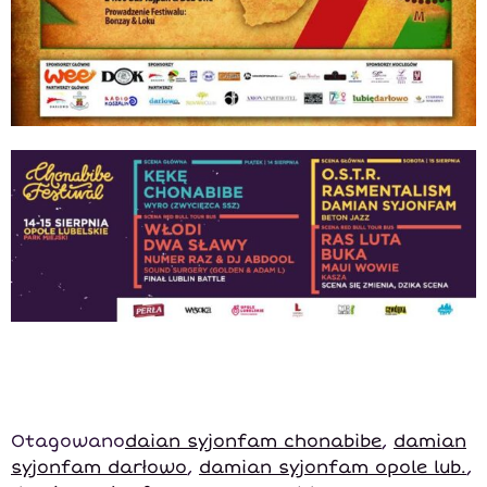
Otagowano
daian syjonfam chonabibe
,
damian
syjonfam darłowo
,
damian syjonfam opole lub.
,