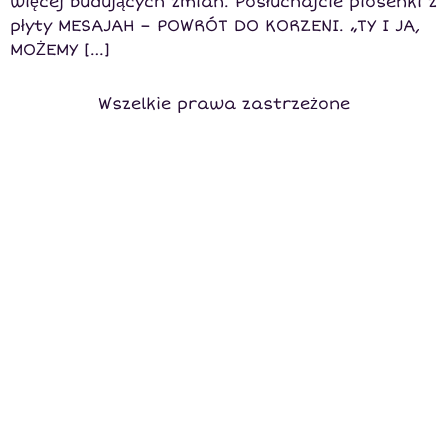
więcej budujących zmian. Posłuchajcie piosenki z
płyty MESAJAH – POWRÓT DO KORZENI. „TY I JA,
MOŻEMY […]
Wszelkie prawa zastrzeżone