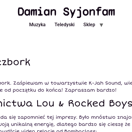
Damian Syjonfam
Muzyka
Teledyski
Sklep
czbork
zbork. Zaśpiewam w towarzystwie K-Jah Sound, wi
be od początku do końca! Zapraszam bardzo!
nictwa Lou & Rocked Boy
e da się zapomnieć tej imprezy. Było mnóstwo znajom
oją unikalną energię, dlatego bardzo się cieszę ż
prawdźcie video relację od Bombaclass: