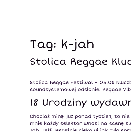
Tag:
k-jah
Stolica Reggae Klu
Stolica Reggae Festiwal – 05.08 Kluc
soundsystemowej odsłonie. Reggae Vi
18 Urodziny wydaw
Chociaż minął już ponad tydzień, to ni
mnie każdy selektor wnosi na scenę sw
Jah. Jeśli jesteście ciekawi jak było s