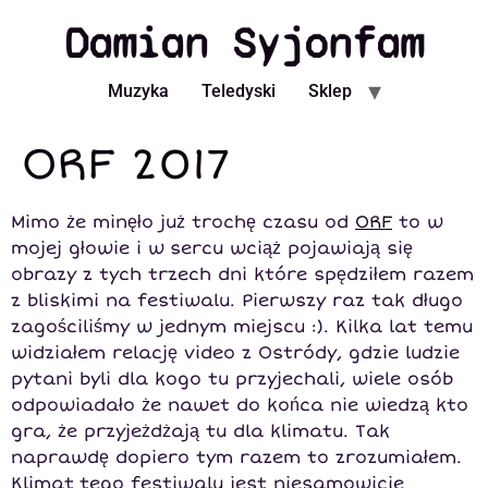
Damian Syjonfam
Muzyka
Teledyski
Sklep
ORF 2017
Mimo że minęło już trochę czasu od
ORF
to w
mojej głowie i w sercu wciąż pojawiają się
obrazy z tych trzech dni które spędziłem razem
z bliskimi na festiwalu. Pierwszy raz tak długo
zagościliśmy w jednym miejscu :). Kilka lat temu
widziałem relację video z Ostródy, gdzie ludzie
pytani byli dla kogo tu przyjechali, wiele osób
odpowiadało że nawet do końca nie wiedzą kto
gra, że przyjeżdżają tu dla klimatu. Tak
naprawdę dopiero tym razem to zrozumiałem.
Klimat tego festiwalu jest niesamowicie