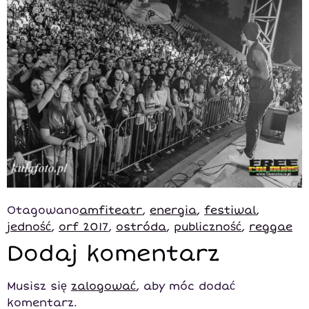
Otagowano
amfiteatr
,
energia
,
festiwal
,
jedność
,
orf 2017
,
ostróda
,
publiczność
,
reggae
Dodaj komentarz
Musisz się
zalogować
, aby móc dodać
komentarz.